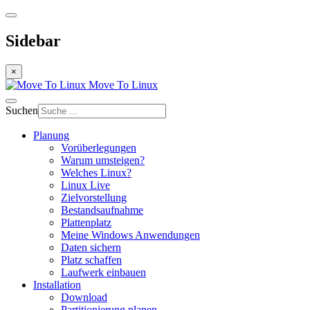
Sidebar
×
Move To Linux
Suchen
Planung
Vorüberlegungen
Warum umsteigen?
Welches Linux?
Linux Live
Zielvorstellung
Bestandsaufnahme
Plattenplatz
Meine Windows Anwendungen
Daten sichern
Platz schaffen
Laufwerk einbauen
Installation
Download
Partitionierung planen