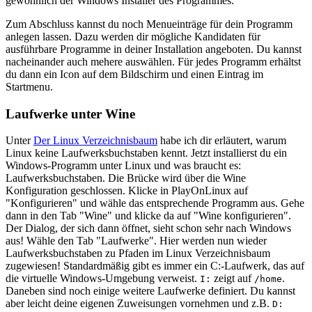
gewöhnlich der Windows Installer des Programmes.
Zum Abschluss kannst du noch Menueinträge für dein Programm
anlegen lassen. Dazu werden dir mögliche Kandidaten für
ausführbare Programme in deiner Installation angeboten. Du kannst
nacheinander auch mehere auswählen. Für jedes Programm erhältst
du dann ein Icon auf dem Bildschirm und einen Eintrag im
Startmenu.
Laufwerke unter Wine
Unter
Der Linux Verzeichnisbaum
habe ich dir erläutert, warum
Linux keine Laufwerksbuchstaben kennt. Jetzt installierst du ein
Windows-Programm unter Linux und was braucht es:
Laufwerksbuchstaben. Die Brücke wird über die Wine
Konfiguration geschlossen. Klicke in PlayOnLinux auf
"Konfigurieren" und wähle das entsprechende Programm aus. Gehe
dann in den Tab "Wine" und klicke da auf "Wine konfigurieren".
Der Dialog, der sich dann öffnet, sieht schon sehr nach Windows
aus! Wähle den Tab "Laufwerke". Hier werden nun wieder
Laufwerksbuchstaben zu Pfaden im Linux Verzeichnisbaum
zugewiesen! Standardmäßig gibt es immer ein C:-Laufwerk, das auf
die virtuelle Windows-Umgebung verweist.
zeigt auf
.
I:
/home
Daneben sind noch einige weitere Laufwerke definiert. Du kannst
aber leicht deine eigenen Zuweisungen vornehmen und z.B.
D: