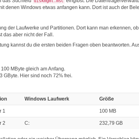
in das Suchfeld
eingibst. Die Datenträgerverwaltu
diskmgmt.msc
n, mit denen Windows etwas anfangen kann. Dort ist auch der B
llung der Laufwerke und Partitionen. Dort kann man erkennen, ob
t das aber nicht der Fall.
tung kannst du die ersten beiden Fragen oben beantworten. Aus
t 100 MByte gleich am Anfang.
 GByte. Hier sind noch 72% frei.
tion
Windows Laufwerk
Größe
r 1
100 MB
r 2
C:
232,79 GB