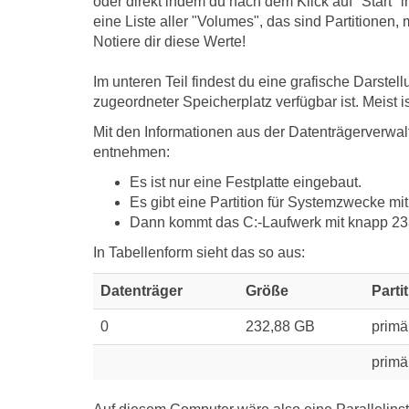
oder direkt indem du nach dem Klick auf "Start" 
eine Liste aller "Volumes", das sind Partitione
Notiere dir diese Werte!
Im unteren Teil findest du eine grafische Darste
zugeordneter Speicherplatz verfügbar ist. Meist is
Mit den Informationen aus der Datenträgerverwal
entnehmen:
Es ist nur eine Festplatte eingebaut.
Es gibt eine Partition für Systemzwecke mi
Dann kommt das C:-Laufwerk mit knapp 233
In Tabellenform sieht das so aus:
Datenträger
Größe
Parti
0
232,88 GB
primä
primä