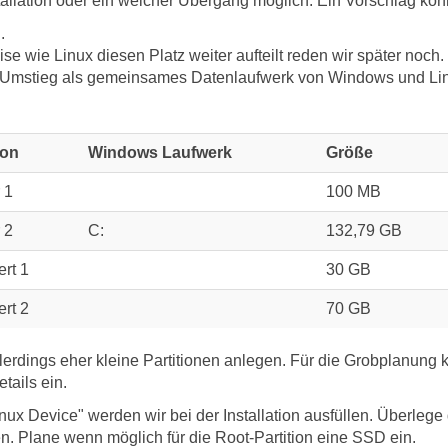
allation oder ein weicher Übergang möglich. Ein Vorschlag könn
.
ise wie Linux diesen Platz weiter aufteilt reden wir später noch.
Umstieg als gemeinsames Datenlaufwerk von Windows und Lin
ion
Windows Laufwerk
Größe
 1
100 MB
 2
C:
132,79 GB
ert 1
30 GB
ert 2
70 GB
 allerdings eher kleine Partitionen anlegen. Für die Grobplanung 
tails ein.
inux Device" werden wir bei der Installation ausfüllen. Überleg
en. Plane wenn möglich für die Root-Partition eine SSD ein.