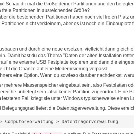
x! Schau dir mal die Größe deiner Partitionen und den belegten
h freie Partitionen in ausreichender Größe?
 aber die bestehenden Partitionen haben noch viel freien Platz 
artitionen nicht verkleinern, aber es ist noch ein Einbauplatz fü
sbauen und durch eine neue ersetzen, vielleicht dann gleich e
. Damit hast du das Thema "Daten der alten Installation retten"
auf eine externe USB Festplatte kopieren und dann die eingebaut
leicht die Chance auf eine Modernisierung verpasst.
chners eine Option. Wenn du sowieso darüber nachdenkst, waru
er mehrere Massenspeicher eingebaut sein, also Festplatten od
Bereiche unbelegt sein, also keiner Partition zugeordnet. Ein
m letzteren Fall kriegt sie unter Windows typischerweise einen
nd Belegungsgrad liefert die Datenträgerverwaltung. Diese errei
> Computerverwaltung > Datenträgerverwaltung 